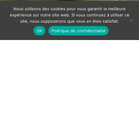
Nous utilisons des cookies pour vous garantir la meilleure
expérience sur notre site web. Si vous continuez à utiliser ce
site, nous supposerons que vous en êtes satisfait.
OK
Politique de confidentialité
Nos vins du moment
Terra
Terra
nes
Béates