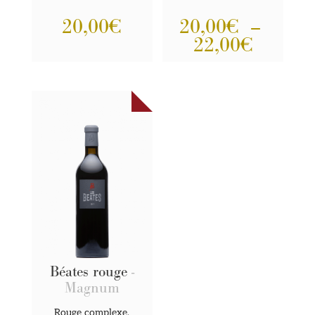
20,00
€
20,00
€
–
Plage
22,00
€
de
prix :
20,00€
à
22,00€
Béates rouge
-
Magnum
Rouge complexe,