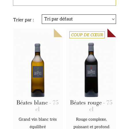
Trier par :
COUP DE CŒUR
Béates blanc
- 75
Béates rouge
- 75
cl
cl
Grand vin blanc très
Rouge complexe,
équilibré
puissant et profond