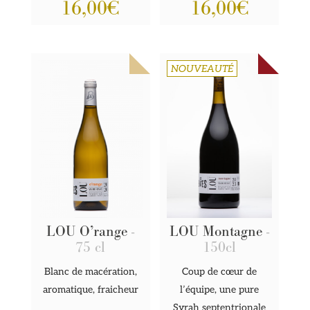
16,00
€
16,00
€
NOUVEAUTÉ
LOU O’range
-
LOU Montagne
-
75 cl
150cl
Blanc de macération,
Coup de cœur de
aromatique, fraicheur
l’équipe, une pure
Syrah septentrionale