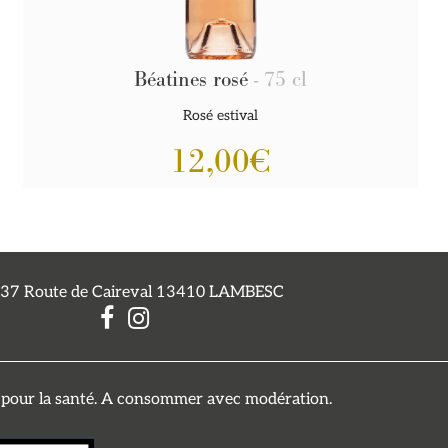
Béatines rosé
- 75 cl
Rosé estival
12,00
€
 837 Route de Caireval 13410 LAMBESC
x pour la santé. A consommer avec modération.