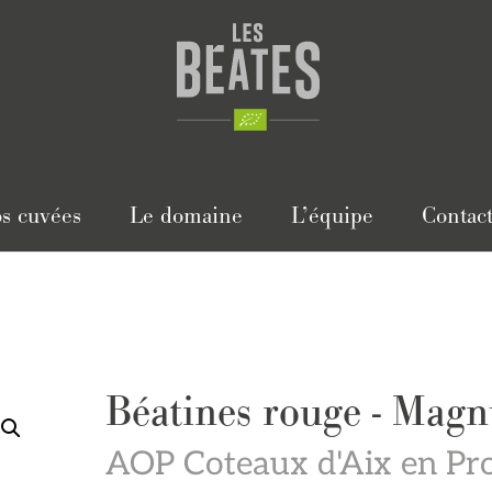
s cuvées
Le domaine
L’équipe
Contac
Béatines rouge - Mag
AOP Coteaux d'Aix en Pr