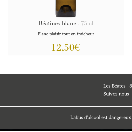
Béatines blanc
- 75 cl
Blanc plaisir tout en fraicheur
12,50
€
Les Béates -
Suivez nous
L’abus d’alcool est dangereu