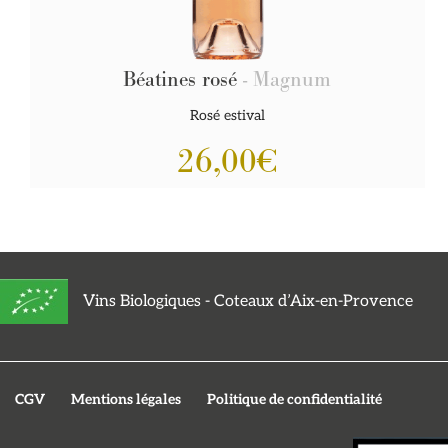
Béatines rosé
- Magnum
Rosé estival
26,00
€
Vins Biologiques - Coteaux d’Aix-en-Provence
CGV
Mentions légales
Politique de confidentialité