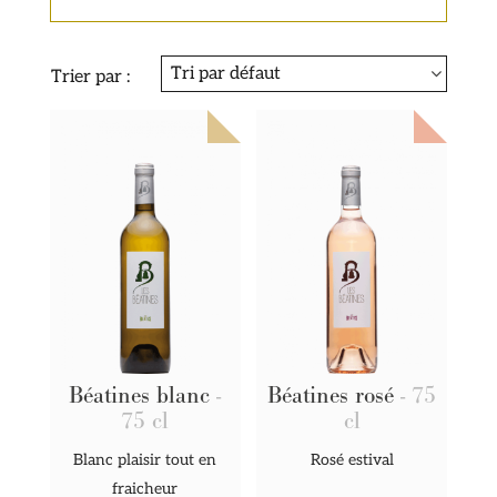
Trier par :
Béatines blanc
-
Béatines rosé
- 75
75 cl
cl
Blanc plaisir tout en
Rosé estival
fraicheur