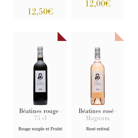
12,00
€
12,50
€
Béatines rouge
-
Béatines rosé
-
75 cl
Magnum
Rouge souple et Fruité
Rosé estival